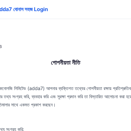
da7 বোনাস সহজ Login
6
গোপনীয়তা নীতি
টেকনোলজি লিমিটেড (adda7) আপনার ব্যক্তিগত তথ্যের গোপনীয়তা রক্ষায় প্রতিশ্রুত
 তথ্য সংগ্রহ করি, ব্যবহার করি এবং সুরক্ষা প্রদান করি তা বিস্তারিত আলোচনা করা
তিমালার সাথে একমত প্রকাশ করছেন।
থ্য সংগ্রহ করি: