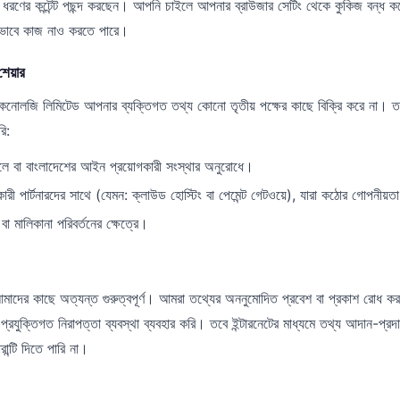
ধরণের কন্টেন্ট পছন্দ করছেন। আপনি চাইলে আপনার ব্রাউজার সেটিং থেকে কুকিজ বন্ধ ক
ঠিকভাবে কাজ নাও করতে পারে।
 শেয়ার
েকনোলজি লিমিটেড আপনার ব্যক্তিগত তথ্য কোনো তৃতীয় পক্ষের কাছে বিক্রি করে না। তবে
ি:
লে বা বাংলাদেশের আইন প্রয়োগকারী সংস্থার অনুরোধে।
ারী পার্টনারদের সাথে (যেমন: ক্লাউড হোস্টিং বা পেমেন্ট গেটওয়ে), যারা কঠোর গোপনীয়ত
বা মালিকানা পরিবর্তনের ক্ষেত্রে।
মাদের কাছে অত্যন্ত গুরুত্বপূর্ণ। আমরা তথ্যের অননুমোদিত প্রবেশ বা প্রকাশ রোধ 
রযুক্তিগত নিরাপত্তা ব্যবস্থা ব্যবহার করি। তবে ইন্টারনেটের মাধ্যমে তথ্য আদান-প্
রান্টি দিতে পারি না।