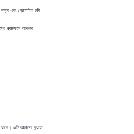
নম্বর এবং প্রোফাইল ছবি
 প্ল্যাটফর্মে আপনার
ত থাকে। এটি আমাদের বুঝতে