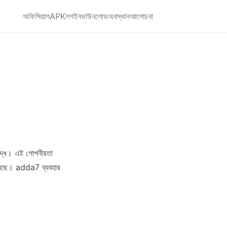
অফিসিয়াল
APK
লগইন
ডাউনলোড
অবস্থান
আলোচনা
িবদ্ধ। এই গোপনীয়তা
 হয়েছে। adda7 ব্যবহার