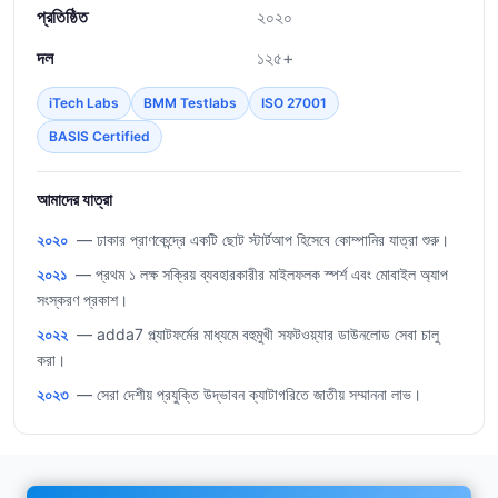
প্রতিষ্ঠিত
২০২০
দল
১২৫+
iTech Labs
BMM Testlabs
ISO 27001
BASIS Certified
আমাদের যাত্রা
২০২০
— ঢাকার প্রাণকেন্দ্রে একটি ছোট স্টার্টআপ হিসেবে কোম্পানির যাত্রা শুরু।
২০২১
— প্রথম ১ লক্ষ সক্রিয় ব্যবহারকারীর মাইলফলক স্পর্শ এবং মোবাইল অ্যাপ
সংস্করণ প্রকাশ।
২০২২
— adda7 প্ল্যাটফর্মের মাধ্যমে বহুমুখী সফটওয়্যার ডাউনলোড সেবা চালু
করা।
২০২৩
— সেরা দেশীয় প্রযুক্তি উদ্ভাবন ক্যাটাগরিতে জাতীয় সম্মাননা লাভ।