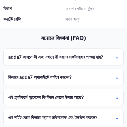
বিভাগ
অ্যাপ স্টোর ও টুলস
কনটেন্ট রেটিং
সবার জন্য
সচরাচর জিজ্ঞাসা (FAQ)
adda7 আসলে কী এবং এখানে কী ধরনের সফটওয়্যার পাওয়া যায়?
কিভাবে adda7 অ্যাকাউন্টে লগইন করবেন?
এই প্ল্যাটফর্মে প্রবেশের কি বিকল্প কোনো উপায় আছে?
এই সাইট থেকে কিভাবে অ্যাপ ডাউনলোড এবং ইনস্টল করবেন?