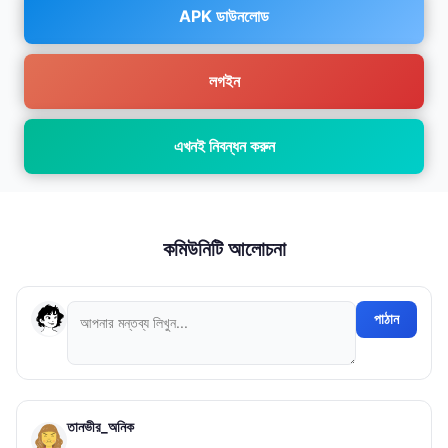
APK ডাউনলোড
লগইন
এখনই নিবন্ধন করুন
কমিউনিটি আলোচনা
পাঠান
তানভীর_অনিক