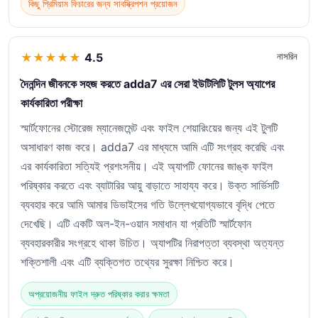
কিছু প্রিমিয়াম ফিচারের জন্য সাবস্ক্রিপশন প্রয়োজন
★
★
★
★
★
4.5
নাসরিন
দৈনন্দিন জীবনকে সহজ করতে adda7 এর সেরা ইউটিলিটি টুলস অ্যাপের
কার্যকারিতা পরীক্ষা
স্মার্টফোনের স্টোরেজ ম্যানেজমেন্ট এবং ফাইল শেয়ারিংয়ের জন্য এই টুলটি
অসাধারণ কাজ করে। adda7 এর মাধ্যমে আমি এটি সংগ্রহ করেছি এবং
এর কার্যকারিতা সত্যিই প্রশংসনীয়। এই অ্যাপটি ফোনের জাঙ্ক ফাইল
পরিষ্কার করতে এবং ব্যাটারির আয়ু বাড়াতে সাহায্য করে। উক্ত সার্ভিসটি
ব্যবহার করে আমি আমার ডিভাইসের গতি উল্লেখযোগ্যভাবে বৃদ্ধি পেতে
দেখেছি। এটি একটি অল-ইন-ওয়ান সমাধান যা প্রতিটি স্মার্টফোন
ব্যবহারকারীর সংগ্রহে থাকা উচিত। অ্যাপটির নিরাপত্তা ব্যবস্থা অত্যন্ত
শক্তিশালী এবং এটি ব্যক্তিগত তথ্যের সুরক্ষা নিশ্চিত করে।
অপ্রয়োজনীয় ফাইল দ্রুত পরিষ্কার করার ক্ষমতা