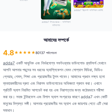
adda7 স্ক্রিনশট অফিসিয়াল APK
adda7 Preview - অফিসিয়াল
ডাউনলোড
আমাদের সম্পর্কে
4.8
★
★
★
★
★
80137 পর্যালোচনা
adda7
একটি আধুনিক এবং নির্ভরযোগ্য সফটওয়্যার ডাউনলোড প্ল্যাটফর্ম যেখানে
আপনি আপনার পছন্দের সব ধরনের অ্যাপ্লিকেশন যেমন সোশ্যাল মিডিয়া, ভিডিও
প্লেয়ার, গেমস, শিক্ষা এবং প্রয়োজনীয় টুলস পাবেন। আমাদের প্রধান লক্ষ্য হলো
ব্যবহারকারীদের দ্রুত এবং নিরাপদ ডাউনলোডের অভিজ্ঞতা প্রদান করা। এখানে
প্রতিটি অ্যাপ নিয়মিত আপডেট করা হয় এবং নিরাপত্তার জন্য কঠোরভাবে পরীক্ষা
করা হয়। সহজ ইন্টারফেস এবং বিশাল অ্যাপ সংগ্রহের কারণে adda7 এখন কোটি
মানুষের বিশ্বস্ত সঙ্গী। আপনার প্রয়োজনীয় সব অ্যাপ এক জায়গায় পেতে এটি সেরা
সমাধান।