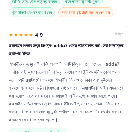
ব্যাটারি সেভিং মোড অত্যন্ত কার্যকর
সহজ ফাইল ট্রান্সফার সুবিধা
খুবই হালকা এবং কম জায়গা নেয়
মাঝে মাঝে ছোটখাটো বিজ্ঞাপন দেখা যায়
★
★
★
★
★
4.9
ইমরান
অনলাইন শিক্ষার নতুন দিগন্ত: adda7 থেকে ডাউনলোড করা সেরা শিক্ষামূলক
অ্যাপের রিভিউ
শিক্ষার্থীদের জন্য এই লার্নিং অ্যাপটি একটি বিপ্লব নিয়ে এসেছে। adda7
এ থাকা এই অ্যাপ্লিকেশনটি বিভিন্ন বিষয়ের ওপর ইন্টারঅ্যাক্টিভ কোর্স প্রদান
করে। এই প্ল্যাটফর্মের মাধ্যমে শিক্ষার্থীরা ভিডিও লেকচার এবং কুইজের
মাধ্যমে খুব সহজে কঠিন বিষয়গুলো বুঝতে পারে। অ্যাপটির ডিজাইন এমনভাবে
করা হয়েছে যাতে সব বয়সের ব্যবহারকারী এটি সহজে ব্যবহার করতে পারে।
অফলাইন ডাউনলোডের সুবিধা থাকায় ইন্টারনেট ছাড়াও পড়াশোনা চালিয়ে যাওয়া
সম্ভব। শিক্ষার মান এবং কন্টেন্টের গভীরতা বিবেচনা করলে এটি বর্তমান সময়ের
অন্যতম সেরা শিক্ষামূলক অ্যাপ।