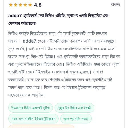
★
★
★
★
★
4.8
তানভীর
adda7 প্ল্যাটফর্মে সেরা ভিডিও এডিটিং অ্যাপের একটি বিস্তারিত এবং
পেশাদার পর্যালোচনা
ভিডিও কনটেন্ট ক্রিয়েটরদের জন্য এই অ্যাপ্লিকেশনটি একটি চমৎকার
সমাধান। adda7 থেকে এটি ডাউনলোড করার পর আমি এর পারফরম্যান্সে
মুগ্ধ হয়েছি। এই অ্যাপটি উচ্চমানের রেজোলিউশন সাপোর্ট করে এবং এতে
রয়েছে অসংখ্য প্রি-সেট ফিল্টার। এই প্ল্যাটফর্মটি ব্যবহারকারীদের জন্য নিরাপদ
এবং দ্রুত ডাউনলোডের নিশ্চয়তা দেয়। ভিডিও এডিটিংয়ের সময় কোনো ল্যাগ
ছাড়াই মাল্টি-লেয়ার টাইমলাইন ব্যবহার করা সম্ভব হয়েছে। সাধারণ
ব্যবহারকারী থেকে শুরু করে পেশাদার এডিটরদের জন্য এই অ্যাপটি একটি
আদর্শ পছন্দ হতে পারে। বিশেষ করে এর ইউজার ইন্টারফেস অত্যন্ত
সহজবোধ্য এবং আধুনিক।
উচ্চমানের ভিডিও এক্সপোর্ট সুবিধা
প্রচুর ফ্রি ফিল্টার এবং ইফেক্ট
সহজ এবং সাবলীল ইউজার ইন্টারফেস
দ্রুত প্রসেসিং ক্ষমতা