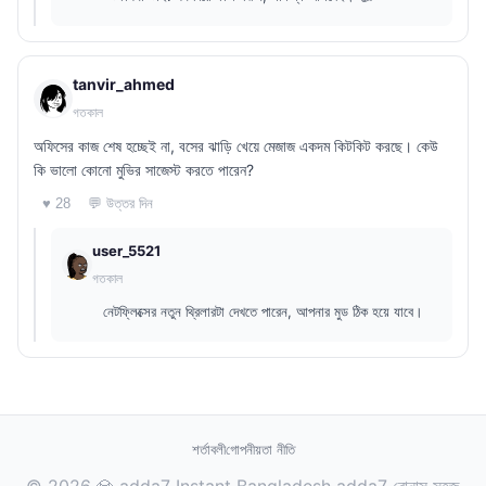
tanvir_ahmed
গতকাল
অফিসের কাজ শেষ হচ্ছেই না, বসের ঝাড়ি খেয়ে মেজাজ একদম কিটকিট করছে। কেউ
কি ভালো কোনো মুভির সাজেস্ট করতে পারেন?
💬 উত্তর দিন
♥ 28
user_5521
গতকাল
নেটফ্লিক্সের নতুন থ্রিলারটা দেখতে পারেন, আপনার মুড ঠিক হয়ে যাবে।
শর্তাবলী
গোপনীয়তা নীতি
© 2026 💎 adda7 Instant Bangladesh adda7 বোনাস সহজ